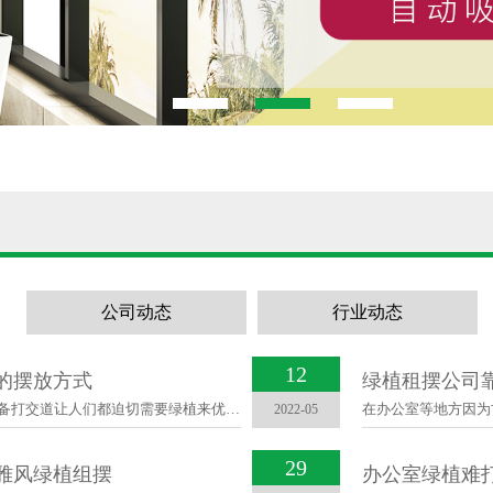
公司动态
行业动态
12
的摆放方式
绿植租摆公司
在办公室等地方因为古板的环境和与大量电子设备打交道让人们都迫切需要绿植来优化环境，所以如今···
2022-05
29
雅风绿植组摆
办公室绿植难