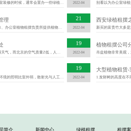
许多朋友在入职一家新企业或者是自己创业办公室装修的时候，通常会置办一些绿植在自己的办公室，···
2022-04
21
管理
西安绿植租摆
西安雅风园艺办公室绿植租摆养护管理及要求：1、办公室植物租摆负责所提供植物的日常管理（浇水···
2022-04
19
处
植物租摆公司
今年我们都知道在3月份的时候基本天天都是雾霾天气，而北京的空气质量Z低，人们出门都要带着防···
2022-04
19
大型植物租赁
办公室环境是一个相对封闭的室内空间，其室内环境的照明比室外弱，散射光与人工照明是主要的光线···
2022-04
司简介
新闻中心
绿植租摆
租摆