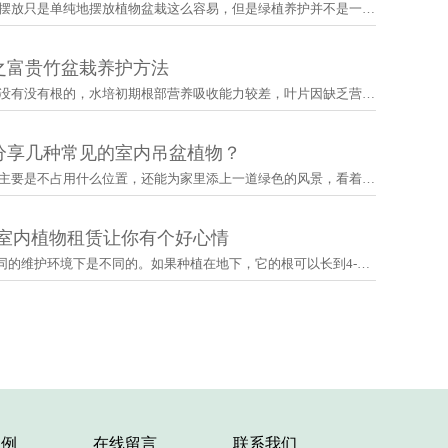
别看以为办公室绿植摆放只是单纯地摆放植物盆栽这么容易，但是绿植养护并不是一件简单的事情。办···
之富贵竹盆栽养护方法
新买的富贵竹大多是没有没有根的，水培初期根部营养吸收能力较差，叶片因缺乏营养而发黄，此时加···
分享几种常见的室内吊盆植物？
吊盆植物非常美观，主要是不占用什么位置，还能为家里添上一道绿色的风景，看着就是比较舒心，那···
-室内植物租赁让你有个好心情
1.发财树的高度在不同的维护环境下是不同的。如果种植在地下，它的根可以长到4-5米的高度，···
案例
在线留言
联系我们