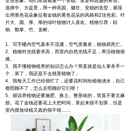
企业形象。咱们应该着重一个安稳、友爱和昌盛的希望。
选择中、大盆景，用一种巩固、健壮、安稳的造型，展现
出用黄色花朵象征着金钱的黄色花朵的风格和Z佳色彩。叶
片大、圆、厚、厚的绿叶植物讨人喜欢。植物引荐：棕
榈、鹅掌、竹、龙树。
1、写字楼内空气基本不流通，空气质量差，植物易死亡。
2、植物对光线要求高，而室内自然光线不足，养活植物很
难。
3、我不懂植物植养的知识怎么办？简直就是仙人掌杀手一
个，算了，我还是不去残害植物了。
4、我每天工作已经很忙了，还要花时间给植物浇水，自己
都照顾不了，怎么去照顾好它们呀！
5、据说养植物还要施肥、换土、整形啥的，简直不要太麻
烦。花了金钱还要花上大把时间，算起来很不划算，但是
室内摆放绿植又真的很不错……